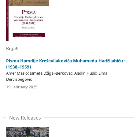
Knj. 6
Pisma Hamdije Kreševljakovića Muhamedu Hadžijahiću :
(1938–1959)
Amer Maslo; Ismeta Džigal-Berkovac, Aladin Husić, Elma
Dervišbegović
19 February 2025
New Releases