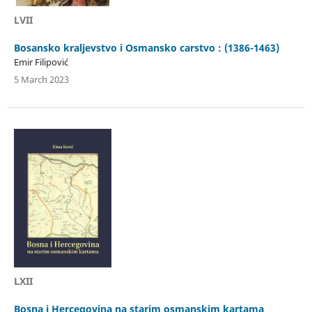
LVII
Bosansko kraljevstvo i Osmansko carstvo : (1386-1463)
Emir Filipović
5 March 2023
LXII
Bosna i Hercegovina na starim osmanskim kartama